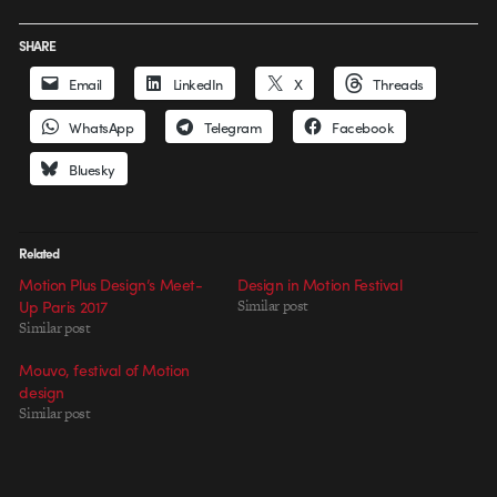
SHARE
Email
LinkedIn
X
Threads
WhatsApp
Telegram
Facebook
Bluesky
Related
Motion Plus Design’s Meet-
Design in Motion Festival
Up Paris 2017
Similar post
Similar post
Mouvo, festival of Motion
design
Similar post